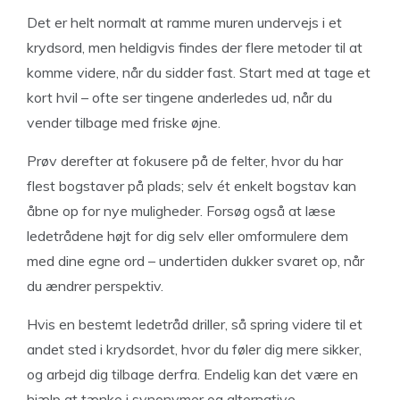
Det er helt normalt at ramme muren undervejs i et
krydsord, men heldigvis findes der flere metoder til at
komme videre, når du sidder fast. Start med at tage et
kort hvil – ofte ser tingene anderledes ud, når du
vender tilbage med friske øjne.
Prøv derefter at fokusere på de felter, hvor du har
flest bogstaver på plads; selv ét enkelt bogstav kan
åbne op for nye muligheder. Forsøg også at læse
ledetrådene højt for dig selv eller omformulere dem
med dine egne ord – undertiden dukker svaret op, når
du ændrer perspektiv.
Hvis en bestemt ledetråd driller, så spring videre til et
andet sted i krydsordet, hvor du føler dig mere sikker,
og arbejd dig tilbage derfra. Endelig kan det være en
hjælp at tænke i synonymer og alternative