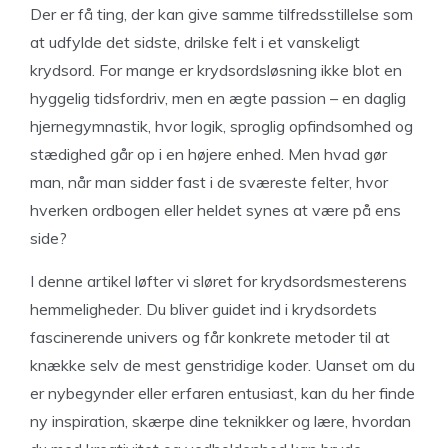
Der er få ting, der kan give samme tilfredsstillelse som
at udfylde det sidste, drilske felt i et vanskeligt
krydsord. For mange er krydsordsløsning ikke blot en
hyggelig tidsfordriv, men en ægte passion – en daglig
hjernegymnastik, hvor logik, sproglig opfindsomhed og
stædighed går op i en højere enhed. Men hvad gør
man, når man sidder fast i de sværeste felter, hvor
hverken ordbogen eller heldet synes at være på ens
side?
I denne artikel løfter vi sløret for krydsordsmesterens
hemmeligheder. Du bliver guidet ind i krydsordets
fascinerende univers og får konkrete metoder til at
knække selv de mest genstridige koder. Uanset om du
er nybegynder eller erfaren entusiast, kan du her finde
ny inspiration, skærpe dine teknikker og lære, hvordan